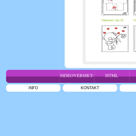
Valentine's day 83
Va
SIDEOVERSIKT:
HTML
INFO
KONTAKT