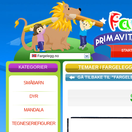
Fargelegg.no
KATEGORIER
TEMAER
/
FARGELEGG
GÅ TILBAKE TIL "FARGE
SMÅBARN
DYR
MANDALA
TEGNESERIEFIGURER