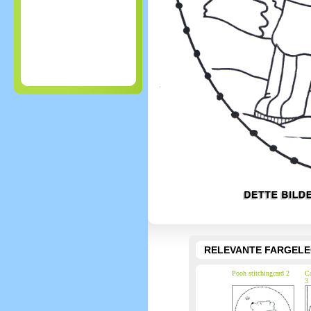
RELEVANTE FARGEL
Pooh stitchingcard 2
Ca
3