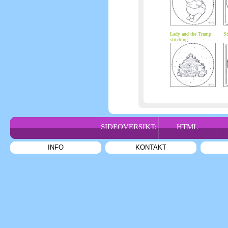
Lady and the Tramp
St
stitching
SIDEOVERSIKT:
HTML
INFO
KONTAKT