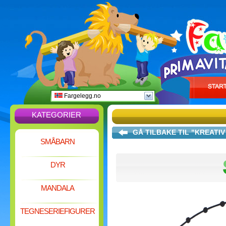
Fargelegg.no
KATEGORIER
GÅ TILBAKE TIL "KREAT
SMÅBARN
DYR
MANDALA
TEGNESERIEFIGURER