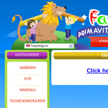
Fargelegg.no
KATEGORIER
FA
SMÅBARN
Click h
DYR
MANDALA
TEGNESERIEFIGURER