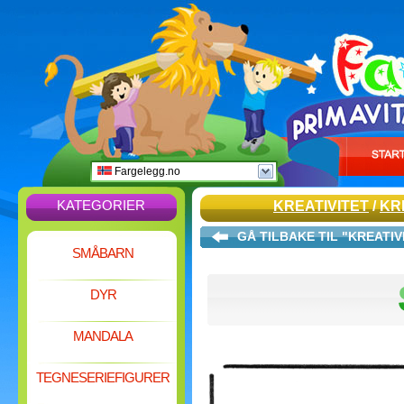
Fargelegg.no
KATEGORIER
KREATIVITET
/
KR
GÅ TILBAKE TIL "KREATI
SMÅBARN
DYR
MANDALA
TEGNESERIEFIGURER