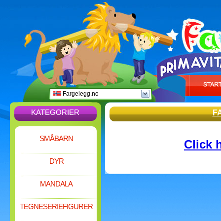
Fargelegg.no
KATEGORIER
F
SMÅBARN
Click 
DYR
MANDALA
TEGNESERIEFIGURER