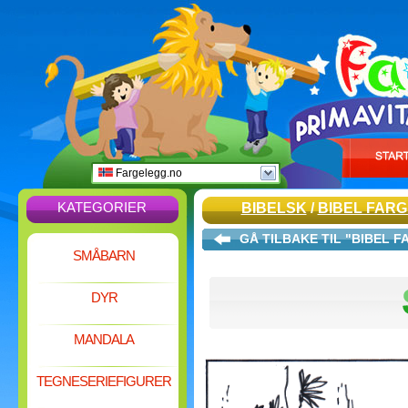
Fargelegg.no
KATEGORIER
BIBELSK
/
BIBEL FAR
GÅ TILBAKE TIL "BIBEL
SMÅBARN
DYR
MANDALA
TEGNESERIEFIGURER