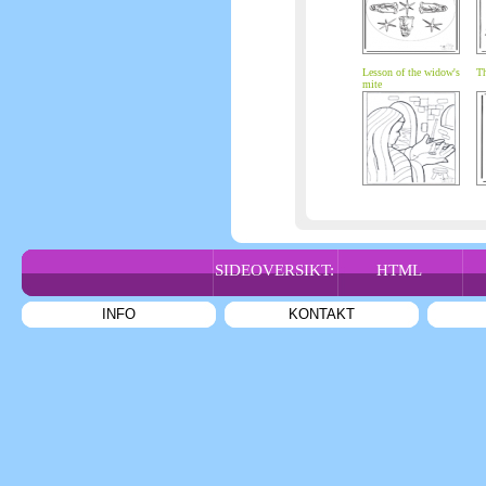
Lesson of the widow's
Th
mite
SIDEOVERSIKT:
HTML
INFO
KONTAKT