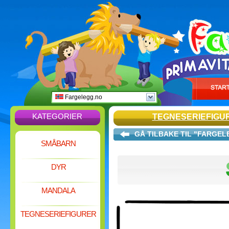
Fargelegg.no
KATEGORIER
TEGNESERIEFIGU
GÅ TILBAKE TIL "FARGE
SMÅBARN
DYR
MANDALA
TEGNESERIEFIGURER