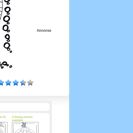
Annonse
la 20
Coloring pictures
mandalas