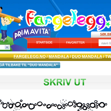
SØK B
FARGELEGG.NO
/
MANDALA
/
DUO MANDALA
/ T
GÅ TILBAKE TIL "DUO MANDALA"