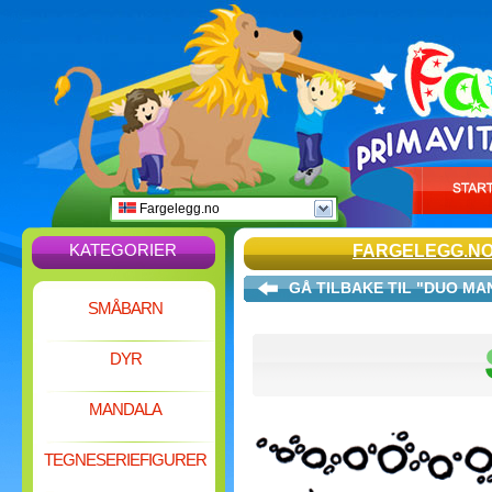
Fargelegg.no
KATEGORIER
FARGELEGG.N
GÅ TILBAKE TIL "DUO MA
SMÅBARN
DYR
MANDALA
TEGNESERIEFIGURER