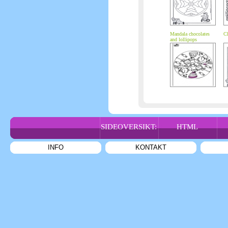
Mandala chocolates
Ch
and lollipops
SIDEOVERSIKT:
HTML
INFO
KONTAKT