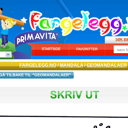
SØK B
FARGELEGG.NO
/
MANDALA
/
GEOMANDALAER
GÅ TILBAKE TIL "GEOMANDALAER"