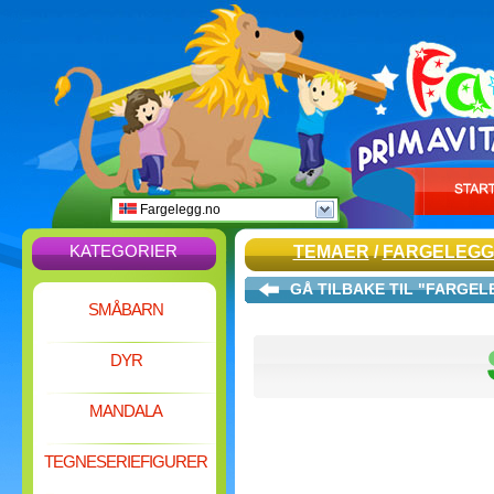
Fargelegg.no
KATEGORIER
TEMAER
/
FARGELEGG
GÅ TILBAKE TIL "FARGE
SMÅBARN
DYR
MANDALA
TEGNESERIEFIGURER