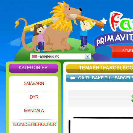
Fargelegg.no
KATEGORIER
TEMAER
/
FARGELEGG
GÅ TILBAKE TIL "FARGE
SMÅBARN
DYR
MANDALA
TEGNESERIEFIGURER