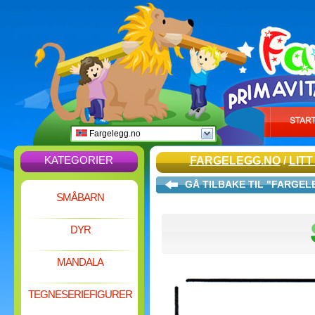
Fargelegg.no
KATEGORIER
FARGELEGG.NO
/
LITT
GÅ TILBAKE TIL "FARGE
SMÅBARN
DYR
MANDALA
TEGNESERIEFIGURER