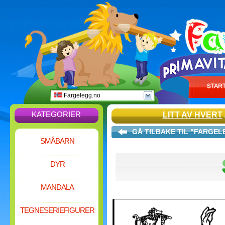
Fargelegg.no
KATEGORIER
LITT AV HVERT
GÅ TILBAKE TIL "FARGE
SMÅBARN
DYR
MANDALA
TEGNESERIEFIGURER