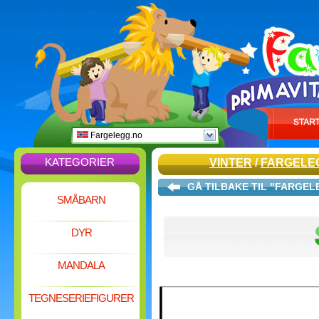
Fargelegg.no
KATEGORIER
VINTER
/
FARGELE
GÅ TILBAKE TIL "FARGE
SMÅBARN
DYR
MANDALA
TEGNESERIEFIGURER