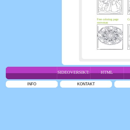
Free coloring page
Co
snowman
SIDEOVERSIKT:
HTML
INFO
KONTAKT