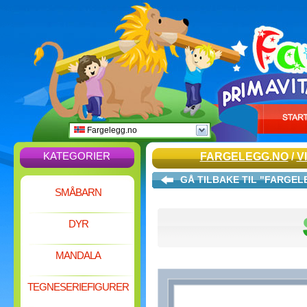
Fargelegg.no
KATEGORIER
FARGELEGG.NO
/
V
GÅ TILBAKE TIL "FARGE
SMÅBARN
DYR
MANDALA
TEGNESERIEFIGURER