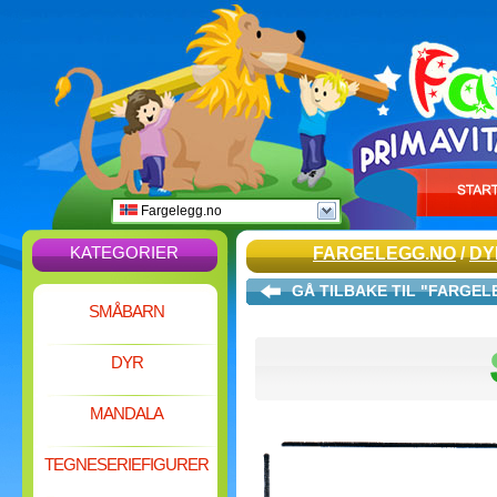
Fargelegg.no
KATEGORIER
FARGELEGG.NO
/
DY
GÅ TILBAKE TIL "FARGE
SMÅBARN
DYR
MANDALA
TEGNESERIEFIGURER