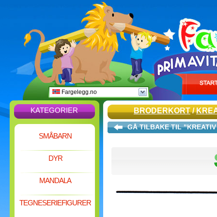
Fargelegg.no
KATEGORIER
BRODERKORT
/
KREA
GÅ TILBAKE TIL "KREAT
SMÅBARN
DYR
MANDALA
TEGNESERIEFIGURER