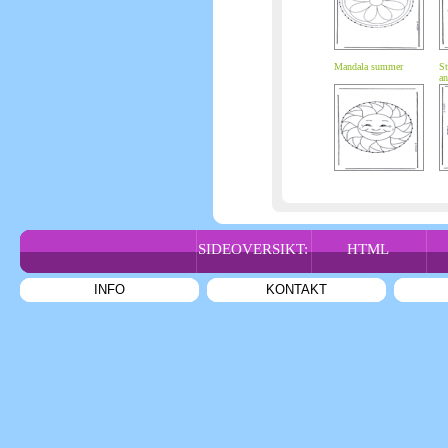
Mandala summer
St
an
SIDEOVERSIKT:
HTML
INFO
KONTAKT