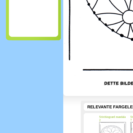
RELEVANTE FARGEL
Stitchingcard mandala
St
2
7