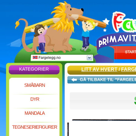
Fargelegg.no
KATEGORIER
LITT AV HVERT
/
FARG
GÅ TILBAKE TIL "FARGE
SMÅBARN
DYR
MANDALA
TEGNESERIEFIGURER