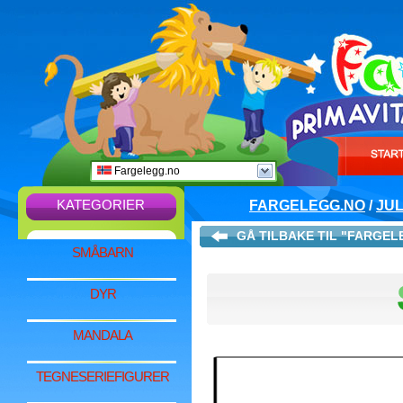
Fargelegg.no
KATEGORIER
FARGELEGG.NO
/
JU
GÅ TILBAKE TIL "FARGE
SMÅBARN
DYR
MANDALA
TEGNESERIEFIGURER