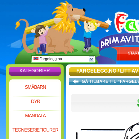
Fargelegg.no
KATEGORIER
FARGELEGG.NO
/
LITT A
GÅ TILBAKE TIL "FARGE
SMÅBARN
DYR
MANDALA
TEGNESERIEFIGURER