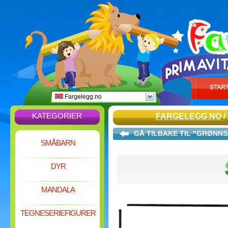
Fargelegg.no
KATEGORIER
FARGELEGG.NO
/
GÅ TILBAKE TIL "GRØNN
SMÅBARN
DYR
MANDALA
TEGNESERIEFIGURER