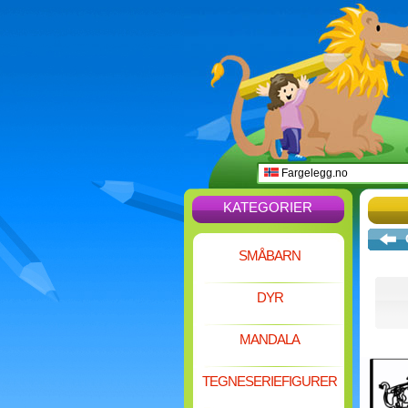
Fargelegg.no
KATEGORIER
SMÅBARN
DYR
MANDALA
TEGNESERIEFIGURER