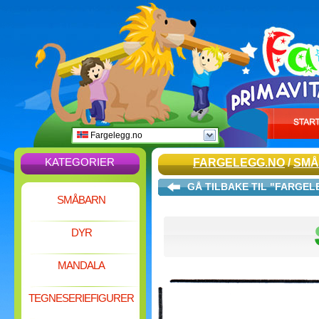
Fargelegg.no
KATEGORIER
FARGELEGG.NO
/
SMÅ
GÅ TILBAKE TIL "FARGE
SMÅBARN
DYR
MANDALA
TEGNESERIEFIGURER