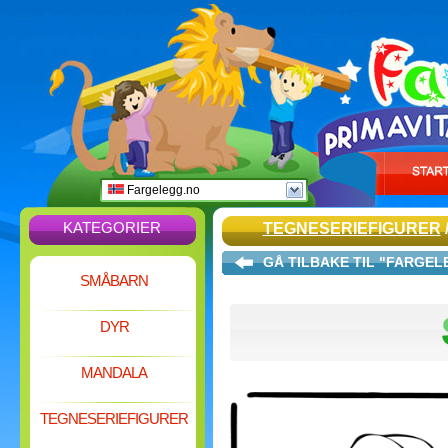
Fargelegg.no
KATEGORIER
TEGNESERIEFIGURER
GÅ TILBAKE TIL "FARGE
SMÅBARN
DYR
MANDALA
TEGNESERIEFIGURER